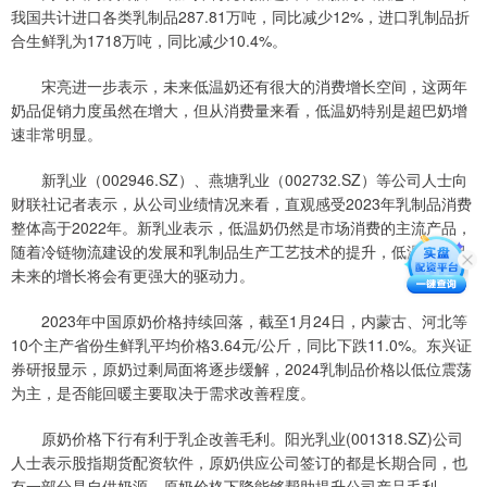
我国共计进口各类乳制品287.81万吨，同比减少12%，进口乳制品折
合生鲜乳为1718万吨，同比减少10.4%。
宋亮进一步表示，未来低温奶还有很大的消费增长空间，这两年
奶品促销力度虽然在增大，但从消费量来看，低温奶特别是超巴奶增
速非常明显。
新乳业（002946.SZ）、燕塘乳业（002732.SZ）等公司人士向
财联社记者表示，从公司业绩情况来看，直观感受2023年乳制品消费
整体高于2022年。新乳业表示，低温奶仍然是市场消费的主流产品，
随着冷链物流建设的发展和乳制品生产工艺技术的提升，低温乳制品
未来的增长将会有更强大的驱动力。
2023年中国原奶价格持续回落，截至1月24日，内蒙古、河北等
10个主产省份生鲜乳平均价格3.64元/公斤，同比下跌11.0%。东兴证
券研报显示，原奶过剩局面将逐步缓解，2024乳制品价格以低位震荡
为主，是否能回暖主要取决于需求改善程度。
原奶价格下行有利于乳企改善毛利。阳光乳业(001318.SZ)公司
人士表示股指期货配资软件，原奶供应公司签订的都是长期合同，也
有一部分是自供奶源，原奶价格下降能够帮助提升公司产品毛利。