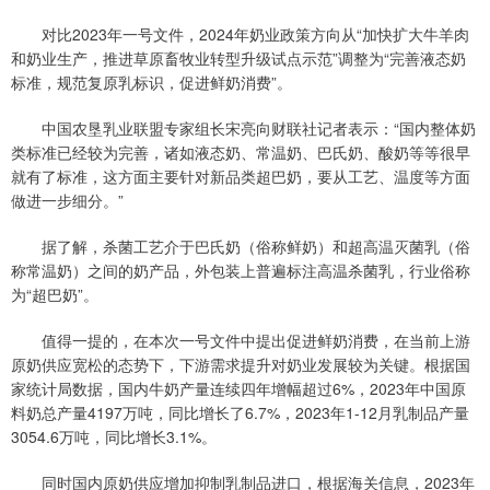
对比2023年一号文件，2024年奶业政策方向从“加快扩大牛羊肉
和奶业生产，推进草原畜牧业转型升级试点示范”调整为“完善液态奶
标准，规范复原乳标识，促进鲜奶消费”。
中国农垦乳业联盟专家组长宋亮向财联社记者表示：“国内整体奶
类标准已经较为完善，诸如液态奶、常温奶、巴氏奶、酸奶等等很早
就有了标准，这方面主要针对新品类超巴奶，要从工艺、温度等方面
做进一步细分。”
据了解，杀菌工艺介于巴氏奶（俗称鲜奶）和超高温灭菌乳（俗
称常温奶）之间的奶产品，外包装上普遍标注高温杀菌乳，行业俗称
为“超巴奶”。
值得一提的，在本次一号文件中提出促进鲜奶消费，在当前上游
原奶供应宽松的态势下，下游需求提升对奶业发展较为关键。根据国
家统计局数据，国内牛奶产量连续四年增幅超过6%，2023年中国原
料奶总产量4197万吨，同比增长了6.7%，2023年1-12月乳制品产量
3054.6万吨，同比增长3.1%。
同时国内原奶供应增加抑制乳制品进口，根据海关信息，2023年