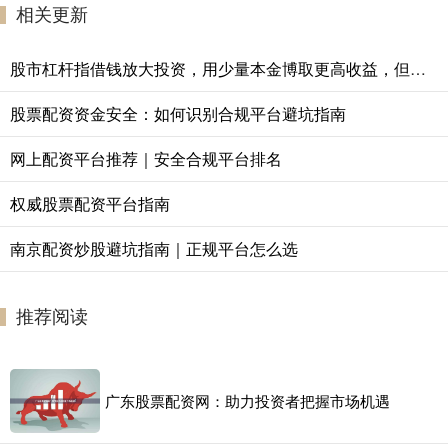
相关更新
股市杠杆指借钱放大投资，用少量本金博取更高收益，但风险同步放大。
股票配资资金安全：如何识别合规平台避坑指南
网上配资平台推荐｜安全合规平台排名
权威股票配资平台指南
南京配资炒股避坑指南｜正规平台怎么选
推荐阅读
广东股票配资网：助力投资者把握市场机遇