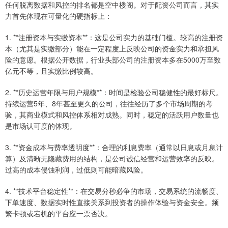
任何脱离数据和风控的排名都是空中楼阁。对于配资公司而言，其实
力首先体现在可量化的硬指标上：
1. **注册资本与实缴资本**：这是公司实力的基础门槛。较高的注册资
本（尤其是实缴部分）能在一定程度上反映公司的资金实力和承担风
险的意愿。根据公开数据，行业头部公司的注册资本多在5000万至数
亿元不等，且实缴比例较高。
2. **历史运营年限与用户规模**：时间是检验公司稳健性的最好标尺。
持续运营5年、8年甚至更久的公司，往往经历了多个市场周期的考
验，其商业模式和风控体系相对成熟。同时，稳定的活跃用户数量也
是市场认可度的体现。
3. **资金成本与费率透明度**：合理的利息费率（通常以日息或月息计
算）及清晰无隐藏费用的结构，是公司诚信经营和运营效率的反映。
过高的成本侵蚀利润，过低则可能暗藏风险。
4. **技术平台稳定性**：在交易分秒必争的市场，交易系统的流畅度、
下单速度、数据实时性直接关系到投资者的操作体验与资金安全。频
繁卡顿或宕机的平台应一票否决。