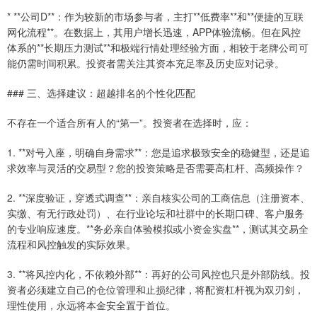
* **公司D**：作为较新的市场参与者，主打**低费率**和**便捷的互联
网化流程**。在数据上，其用户增长迅速，APP体验流畅。但在风控
体系的**长期压力测试**和极端行情处理经验方面，相较于老牌公司可
能仍需时间积累。投资者需关注其资本充足率及历史应对记录。
### 三、选择建议：超越排名的个性化匹配
不存在一个适合所有人的“第一”。投资者在选择时，应：
1. **对号入座，明确自身需求**：您是追求极致安全的稳健型，还是追
求效率与灵活的交易型？您的投资策略是否需要高杠杆、高频操作？
2. **深度验证，穿透式调查**：亲自核实公司的工商信息（注册资本、
实缴、有无行政处罚）、在行业论坛和社群中的长期口碑、客户服务
的专业响应速度。**务必亲自体验模拟或小资金实盘**，测试其交易全
流程和风控触发的实际效果。
3. **将风控内化，不依赖外部**：再好的公司风控也只是外部防线。投
资者必须建立自己的仓位管理和止损纪律，将配资杠杆视为双刃剑，
理性使用，永远将本金安全置于首位。